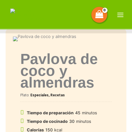
Ir
al
contenido
Pavlova de
coco y
almendras
Plato:
Especiales, Recetas
Tiempo de preparación
45
minutos
Tiempo de cocinado
30
minutos
Calorías
150
kcal